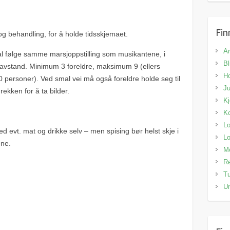
Fin
og behandling, for å holde tidsskjemaet.
A
al følge samme marsjoppstilling som musikantene, i
Bl
avstand. Minimum 3 foreldre, maksimum 9 (ellers
H
0 personer). Ved smal vei må også foreldre holde seg til
Ju
rekken for å ta bilder.
Kj
Ko
Lo
med evt. mat og drikke selv – men spising bør helst skje i
L
ene.
M
Re
Tu
Un