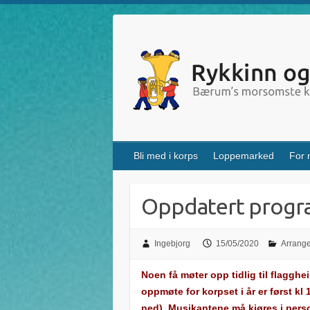
Skip
to
content
Bli med i korps
Loppemarked
For
Oppdatert progra
Ingebjorg
15/05/2020
Arrang
Noen få møter opp tidlig til flaggh
oppmøte for korpset i år er først kl
ned). Musikantene må kjøres i pers