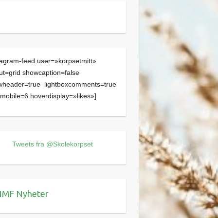
tagram-feed user=»korpsetmitt»
ut=grid showcaption=false
wheader=true lightboxcomments=true
obile=6 hoverdisplay=»likes»]
Tweets fra @Skolekorpset
MF Nyheter