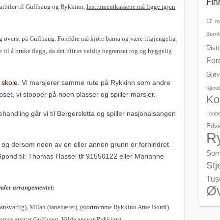
Fin
atbiler til Gullhaug og Rykkinn.
Instrumentkassene må ligge igjen
17. m
Born
 øverst på Gullhaug. Foreldre må kjøre barna og være tilgjengelig
Dist
e til å bruke flagg, da det blir et veldig begrenset tog og hyggelig
For
Gjøv
skole
.
Vi marsjerer samme rute på Rykkinn som andre
Kjend
et, vi stopper på noen plasser og spiller marsjer.
Ko
handling går vi til Bergersletta og spiller nasjonalsangen
Lopp
Edva
R
, og dersom noen av en eller annen grunn er forhindret
Som
Spond
til:
Thomas Hassel
tlf
91550122
eller
Marianne
Stj
Tus
Ø
 under arrangementet:
nsvarlig), Milan (
fanebærer), (stortromme Rykkinn Arne Bordi)
Thomas ansvar Gullhaug, Hilde ansvar Rykkinn)