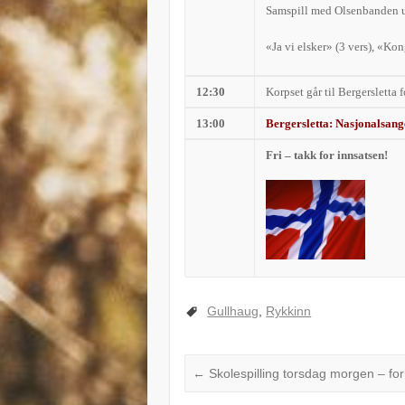
Samspill med Olsenbanden u
«Ja vi elsker» (3 vers), «Ko
12:30
Korpset går til Bergersletta 
13:00
Bergersletta: Nasjonalsa
Fri – takk for innsatsen!
Gullhaug
,
Rykkinn
←
Skolespilling torsdag morgen – fo