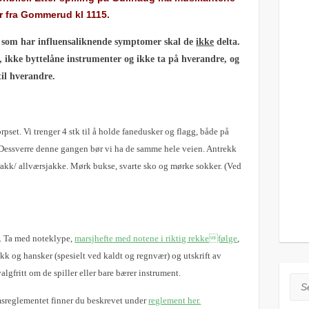
er fra Gommerud kl 1115.
en som har influensaliknende symptomer skal de
ikke
delta.
r, ikke byttelåne instrumenter og ikke ta på hverandre, og
til hverandre.
pset. Vi trenger 4 stk til å holde fanedusker og flagg, både på
Dessverre denne gangen bør vi ha de samme hele veien. Antrekk
rakk/ allværsjakke. Mørk bukse, svarte sko og mørke sokker. (Ved
.
Ta med noteklype,
marsjhefte med notene i riktig rekkefølge
,
k og hansker (spesielt ved kaldt og regnvær) og utskrift av
algfritt om de spiller eller bare bærer instrument.
Sea
msreglementet finner du beskrevet under
reglement her.