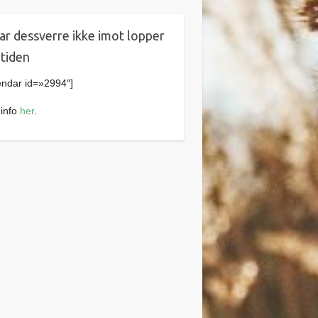
tar dessverre ikke imot lopper
 tiden
endar id=»2994″]
info
her
.