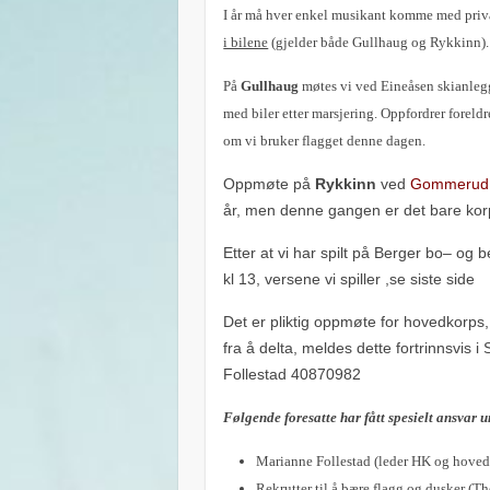
I år må hver enkel musikant komme med priv
i bilene
(gjelder både Gullhaug og Rykkinn).
På
Gullhaug
møtes vi ved Eineåsen skianlegg
med biler etter marsjering. Oppfordrer foreldr
om vi bruker flagget denne dagen.
Oppmøte på
Rykkinn
ved
Gommerud
år, men denne gangen er det bare korps
Etter
at vi har spilt på Berger bo
–
og be
kl
13
, versene vi
spiller ,se
siste side
Det er pliktig oppmøte
for hovedkorps
fra å delta,
meldes dette
fortrinnsvis i
Follestad
40870982
Følgende foresatte har fått spesielt ansvar
Marianne Follestad (leder HK og hoveda
Rekrutter til å bære flagg og dusker (