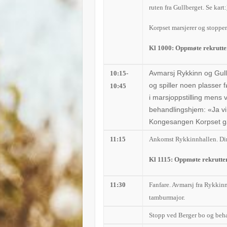
ruten fra Gullberget. Se kart:
Korpset marsjerer og stopper 
Kl 1000: Oppmøte rekrutte
Avmarsj Rykkinn og Gul
10:15-
og spiller noen plasser
10:45
i marsjoppstilling
mens vi
behandlingshjem
:
«Ja vi
Kongesangen
Korpset
g
11:15
Ankomst Rykkinnhallen. Dir
Kl 1115: Oppmøte rekrutter
11:30
Fanfare. Avmarsj fra Rykkinnh
tamburmajor.
Stopp ved Berger bo og beh