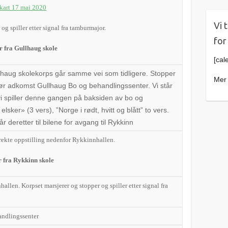
kart 17 mai 2020
Vi 
og spiller etter signal fra tamburmajor.
for
r fra Gullhaug skole
[cal
lhaug skolekorps går
samme vei som tidligere.
Stopp
er
Mer 
 før adkomst
Gullhaug Bo og behandlingssenter.
Vi står
 spiller denne gangen på baksiden av bo og
 elsker» (3 vers),
”Norge i rødt, hvitt og blått” to vers.
år deretter til bilene for avgang til Rykkinn
ekte oppstilling nedenfor Rykkinnhallen.
 fra Rykkinn skole
allen. Korpset marsjerer og stopper og spiller etter signal fra
andlingssenter