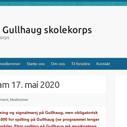
 medlemmer
Støtte oss
Om oss
Til foreldre
Kontakt
m 17. mai 2020
ement
,
Medlemmer
eising og signalmarsj på Gullhaug, men obligatorisk
 1000 for spilling på Gullhaug (se programmet lenger
onbiler. Etter spilling på Gullhaug må musikantene