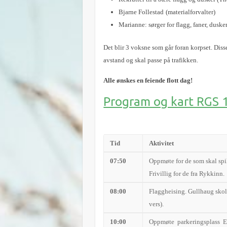
Bjarne Follestad
(materialforvalter)
Marianne: sørger for flagg, faner, duske
Det blir 3 voksne som går foran korpset. Disse
avstand og skal passe på trafikken.
Alle ønskes en feiende flott dag!
Program og kart RGS 
Tid
Aktivitet
07:50
Oppmøte for de som skal spi
Frivillig for de fra Rykkinn.
08:00
Flaggheising. Gullhaug skole.
vers).
10:00
Oppmøte parkeringsplass E