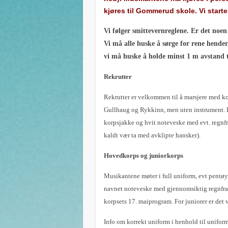
kjøres til Gommerud skole. Vi start
Vi følger smittevernreglene. Er det no
Vi må alle huske å sørge for rene hende
vi må huske å holde minst 1 m avstand 
Rekrutter
Rekrutter er velkommen til å marsjere med kor
Gullhaug og Rykkinn, men uten instrument. 
korpsjakke og hvit noteveske med evt. regnf
kaldt vær ta med avklipte hansker).
Hovedkorps og juniorkorps
Musikantene møter i full uniform, evt pentøy
navnet noteveske med gjennomsiktig regnfrak
korpsets 17. maiprogram. For juniorer er det v
Info om korrekt uniform i henhold til unifor