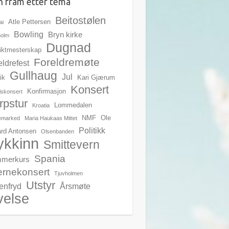
n fram etter tema
Beitostølen
Atle Pettersen
ai
Bowling
Bryn kirke
holm
Dugnad
riktmesterskap
Foreldremøte
eldrefest
Gullhaug
Jul
ik
Kari Gjærum
Konsert
Konfirmasjon
iskonsert
rpstur
Lommedalen
Kroatia
NMF
Ole
emarked
Maria Haukaas Mittet
Politikk
rd Antonsen
Olsenbanden
ykkinn
Smittevern
Spania
merkurs
ernekonsert
Tjuvholmen
Utstyr
enfryd
Årsmøte
velse