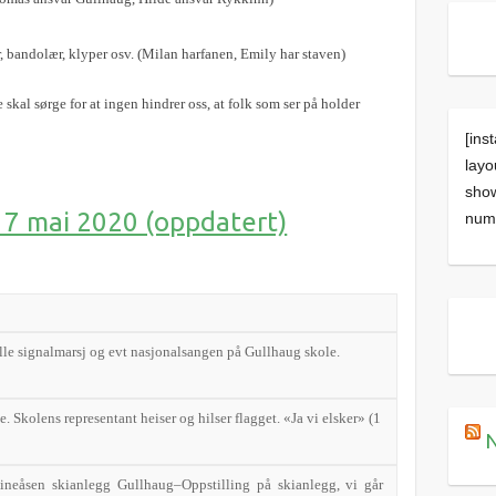
r, bandolær, klyper osv. (Milan harfanen, Emily har staven)
 skal sørge for at ingen hindrer oss, at folk som ser på holder
[ins
layo
sho
17 mai 2020 (oppdatert)
numm
lle signalmarsj og evt nasjonalsangen på Gullhaug skole.
 Skolens representant heiser og hilser flagget. «Ja vi elsker» (1
N
ineåsen skianlegg Gullhaug–Oppstilling på skianlegg, vi går