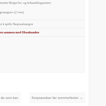
tenfor Berger bo- og behandlingssenter:
ngesangen» (2 vers)
for å spille Nasjonalsangen
ngen sammen med Olsenbanden
r de som kan
Korpsøvelser før sommerferien
→