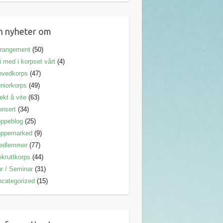
n nyheter om
rrangement
(50)
i med i korpset vårt
(4)
ovedkorps
(47)
niorkorps
(49)
ekt å vite
(63)
nsert
(34)
ppeblog
(25)
oppemarked
(9)
edlemmer
(77)
kruttkorps
(44)
r / Seminar
(31)
categorized
(15)