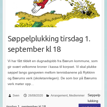
Søppelplukking tirsdag 1.
september kl 18
Vi har fått tildelt en dugnadsjobb fra Bærum kommune, som
gir svært velkomne kroner i kassa til korpset. Vi skal plukke
søppel langs gangveien mellom tennisbanene på Rykkinn
og Bærums verk (skoletannlegen). De som bor på Bærums
verk møter opp…
Søppelp
Sven
26/08/2020
Arrangement
,
Medlemmer
lukking
tirsdag 1. september kl 18