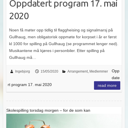
Oppdatert program 17. mai
2020
Noen få møter opp tidlig til flaggheising og signalmarsj på
Gullhaug, men obligatorisk oppmøte for korpset i år er først
kl 1000 for spilling på Gullhaug (se programmet lenger ned).
Musikantene må kjøres i personbiler. Etter spilling på
Gullhaug må…
Opp
Ingebjorg
15/05/2020
Arrangement
,
Medlemmer
date
rt program 17. mai 2020
read more
Skolespilling torsdag morgen – for de som kan