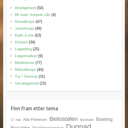
Arrangement
(50)
Bli med i korpset vårt
(4)
Hovedkorps
(47)
Juniorkorps
(49)
Kjekt å vite
(63)
Konsert
(34)
Loppeblog
(25)
Loppemarked
(9)
Medlemmer
(77)
Rekruttkorps
(44)
Tur / Seminar
(31)
Uncategorized
(15)
Finn fram etter tema
Beitostølen
Bowling
Atle Pettersen
17. mai
Bornholm
Dugnad
Bryn kirke
Distriktmesterskap