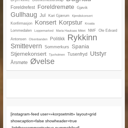
Foreldremøte
Foreldrefest
Gjøvik
Gullhaug
Jul
Kari Gjærum
Kjendiskonsert
Konsert
Korpstur
Konfirmasjon
Kroatia
Lommedalen
NMF
Ole Edvard
Loppemarked
Maria Haukaas Mittet
Rykkinn
Politikk
Antonsen
Olsenbanden
Smittevern
Spania
Sommerkurs
Utstyr
Stjernekonsert
Tusenfryd
Tjuvholmen
Øvelse
Årsmøte
[instagram-feed user=»korpsetmitt» layout=grid
showcaption=false showheader=true
lightboxcomments=true nummobile=6