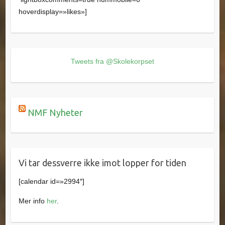
hoverdisplay=»likes»]
Tweets fra @Skolekorpset
NMF Nyheter
Vi tar dessverre ikke imot lopper for tiden
[calendar id=»2994″]
Mer info
her
.