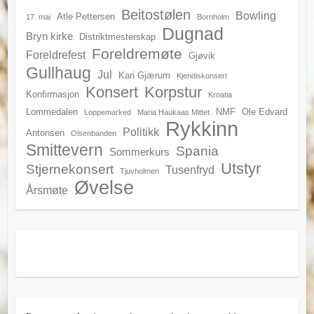
Beitostølen
Bowling
Atle Pettersen
17. mai
Bornholm
Dugnad
Bryn kirke
Distriktmesterskap
Foreldremøte
Foreldrefest
Gjøvik
Gullhaug
Jul
Kari Gjærum
Kjendiskonsert
Konsert
Korpstur
Konfirmasjon
Kroatia
Lommedalen
NMF
Ole Edvard
Loppemarked
Maria Haukaas Mittet
Rykkinn
Politikk
Antonsen
Olsenbanden
Smittevern
Spania
Sommerkurs
Utstyr
Stjernekonsert
Tusenfryd
Tjuvholmen
Øvelse
Årsmøte