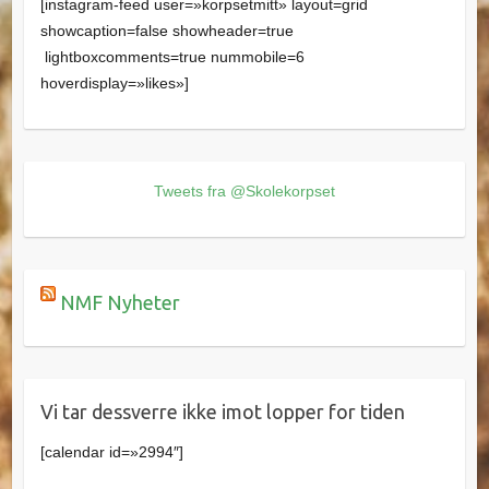
[instagram-feed user=»korpsetmitt» layout=grid
showcaption=false showheader=true
lightboxcomments=true nummobile=6
hoverdisplay=»likes»]
Tweets fra @Skolekorpset
NMF Nyheter
Vi tar dessverre ikke imot lopper for tiden
[calendar id=»2994″]