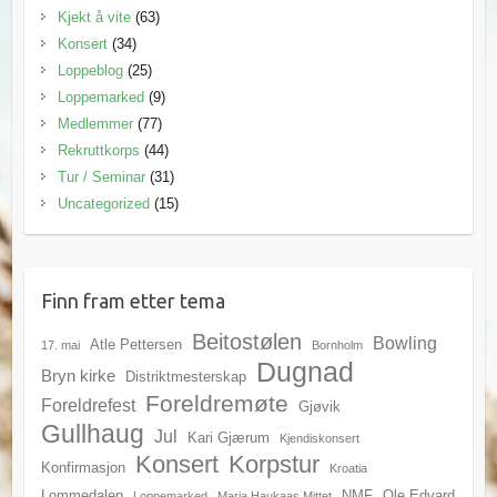
Kjekt å vite
(63)
Konsert
(34)
Loppeblog
(25)
Loppemarked
(9)
Medlemmer
(77)
Rekruttkorps
(44)
Tur / Seminar
(31)
Uncategorized
(15)
Finn fram etter tema
Beitostølen
Bowling
Atle Pettersen
17. mai
Bornholm
Dugnad
Bryn kirke
Distriktmesterskap
Foreldremøte
Foreldrefest
Gjøvik
Gullhaug
Jul
Kari Gjærum
Kjendiskonsert
Konsert
Korpstur
Konfirmasjon
Kroatia
Lommedalen
NMF
Ole Edvard
Loppemarked
Maria Haukaas Mittet