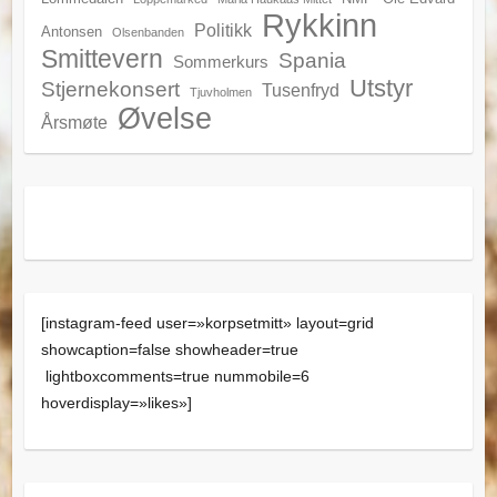
Rykkinn
Politikk
Antonsen
Olsenbanden
Smittevern
Spania
Sommerkurs
Utstyr
Stjernekonsert
Tusenfryd
Tjuvholmen
Øvelse
Årsmøte
[instagram-feed user=»korpsetmitt» layout=grid
showcaption=false showheader=true
lightboxcomments=true nummobile=6
hoverdisplay=»likes»]