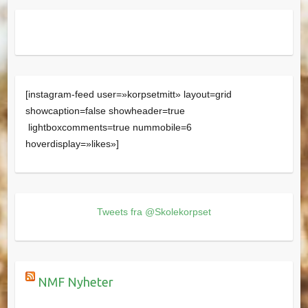
[instagram-feed user=»korpsetmitt» layout=grid
showcaption=false showheader=true
lightboxcomments=true nummobile=6
hoverdisplay=»likes»]
Tweets fra @Skolekorpset
NMF Nyheter