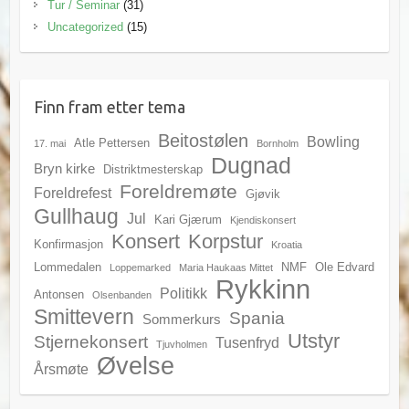
Tur / Seminar
(31)
Uncategorized
(15)
Finn fram etter tema
Beitostølen
Bowling
Atle Pettersen
17. mai
Bornholm
Dugnad
Bryn kirke
Distriktmesterskap
Foreldremøte
Foreldrefest
Gjøvik
Gullhaug
Jul
Kari Gjærum
Kjendiskonsert
Konsert
Korpstur
Konfirmasjon
Kroatia
Lommedalen
NMF
Ole Edvard
Loppemarked
Maria Haukaas Mittet
Rykkinn
Politikk
Antonsen
Olsenbanden
Smittevern
Spania
Sommerkurs
Utstyr
Stjernekonsert
Tusenfryd
Tjuvholmen
Øvelse
Årsmøte