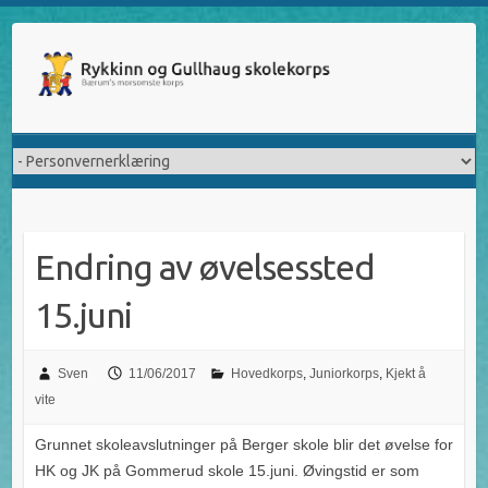
Skip
to
content
Endring av øvelsessted
15.juni
Sven
11/06/2017
Hovedkorps
,
Juniorkorps
,
Kjekt å
vite
Grunnet skoleavslutninger på Berger skole blir det øvelse for
HK og JK på Gommerud skole 15.juni. Øvingstid er som