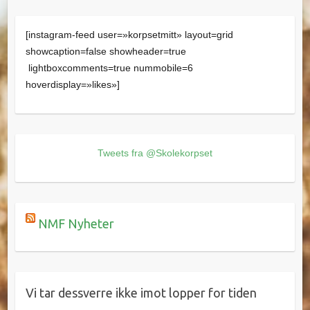
[instagram-feed user=»korpsetmitt» layout=grid
showcaption=false showheader=true
lightboxcomments=true nummobile=6
hoverdisplay=»likes»]
Tweets fra @Skolekorpset
NMF Nyheter
Vi tar dessverre ikke imot lopper for tiden