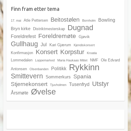
Finn fram etter tema
Beitostølen
Bowling
Atle Pettersen
17. mai
Bornholm
Dugnad
Bryn kirke
Distriktmesterskap
Foreldremøte
Foreldrefest
Gjøvik
Gullhaug
Jul
Kari Gjærum
Kjendiskonsert
Konsert
Korpstur
Konfirmasjon
Kroatia
Lommedalen
NMF
Ole Edvard
Loppemarked
Maria Haukaas Mittet
Rykkinn
Politikk
Antonsen
Olsenbanden
Smittevern
Spania
Sommerkurs
Utstyr
Stjernekonsert
Tusenfryd
Tjuvholmen
Øvelse
Årsmøte