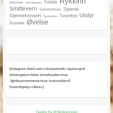
Rykkinn
Politikk
Antonsen
Olsenbanden
Smittevern
Spania
Sommerkurs
Utstyr
Stjernekonsert
Tusenfryd
Tjuvholmen
Øvelse
Årsmøte
[instagram-feed user=»korpsetmitt» layout=grid
showcaption=false showheader=true
lightboxcomments=true nummobile=6
hoverdisplay=»likes»]
Tweets fra @Skolekorpset