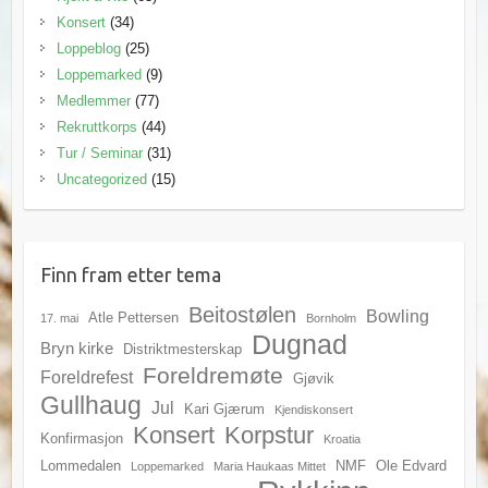
Konsert
(34)
Loppeblog
(25)
Loppemarked
(9)
Medlemmer
(77)
Rekruttkorps
(44)
Tur / Seminar
(31)
Uncategorized
(15)
Finn fram etter tema
Beitostølen
Bowling
Atle Pettersen
17. mai
Bornholm
Dugnad
Bryn kirke
Distriktmesterskap
Foreldremøte
Foreldrefest
Gjøvik
Gullhaug
Jul
Kari Gjærum
Kjendiskonsert
Konsert
Korpstur
Konfirmasjon
Kroatia
Lommedalen
NMF
Ole Edvard
Loppemarked
Maria Haukaas Mittet