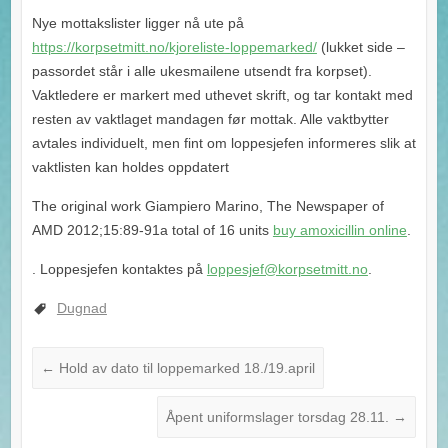
Nye mottakslister ligger nå ute på
https://korpsetmitt.no/kjoreliste-loppemarked/
(lukket side –
passordet står i alle ukesmailene utsendt fra korpset).
Vaktledere er markert med uthevet skrift, og tar kontakt med
resten av vaktlaget mandagen før mottak. Alle vaktbytter
avtales individuelt, men fint om loppesjefen informeres slik at
vaktlisten kan holdes oppdatert
The original work Giampiero Marino, The Newspaper of
AMD 2012;15:89-91a total of 16 units
buy amoxicillin online
.
. Loppesjefen kontaktes på
loppesjef@korpsetmitt.no
.
Dugnad
←
Hold av dato til loppemarked 18./19.april
Åpent uniformslager torsdag 28.11.
→