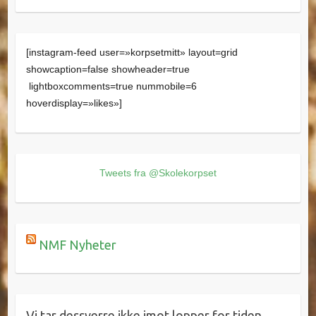
[instagram-feed user=»korpsetmitt» layout=grid
showcaption=false showheader=true
lightboxcomments=true nummobile=6
hoverdisplay=»likes»]
Tweets fra @Skolekorpset
NMF Nyheter
Vi tar dessverre ikke imot lopper for tiden