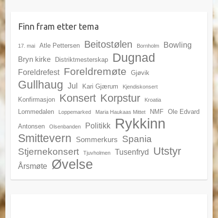
Finn fram etter tema
Beitostølen
Bowling
Atle Pettersen
17. mai
Bornholm
Dugnad
Bryn kirke
Distriktmesterskap
Foreldremøte
Foreldrefest
Gjøvik
Gullhaug
Jul
Kari Gjærum
Kjendiskonsert
Konsert
Korpstur
Konfirmasjon
Kroatia
Lommedalen
NMF
Ole Edvard
Loppemarked
Maria Haukaas Mittet
Rykkinn
Politikk
Antonsen
Olsenbanden
Smittevern
Spania
Sommerkurs
Utstyr
Stjernekonsert
Tusenfryd
Tjuvholmen
Øvelse
Årsmøte