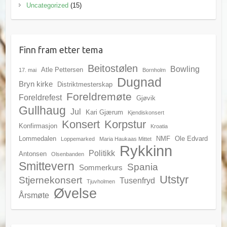
Uncategorized
(15)
Finn fram etter tema
Beitostølen
Bowling
Atle Pettersen
17. mai
Bornholm
Dugnad
Bryn kirke
Distriktmesterskap
Foreldremøte
Foreldrefest
Gjøvik
Gullhaug
Jul
Kari Gjærum
Kjendiskonsert
Konsert
Korpstur
Konfirmasjon
Kroatia
Lommedalen
NMF
Ole Edvard
Loppemarked
Maria Haukaas Mittet
Rykkinn
Politikk
Antonsen
Olsenbanden
Smittevern
Spania
Sommerkurs
Utstyr
Stjernekonsert
Tusenfryd
Tjuvholmen
Øvelse
Årsmøte