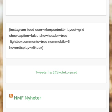
[instagram-feed user=»korpsetmitt» layout=grid
showcaption=false showheader=true
lightboxcomments=true nummobile=6
hoverdisplay=»likes»]
Tweets fra @Skolekorpset
NMF Nyheter