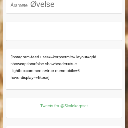
Øvelse
Årsmøte
[instagram-feed user=»korpsetmitt» layout=grid
showcaption=false showheader=true
lightboxcomments=true nummobile=6
hoverdisplay=»likes»]
Tweets fra @Skolekorpset