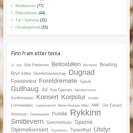
Medlemmer
(77)
Rekruttkorps
(44)
Tur / Seminar
(31)
Uncategorized
(15)
Finn fram etter tema
Beitostølen
Bowling
Atle Pettersen
17. mai
Bornholm
Dugnad
Bryn kirke
Distriktmesterskap
Foreldremøte
Foreldrefest
Gjøvik
Gullhaug
Jul
Kari Gjærum
Kjendiskonsert
Konsert
Korpstur
Konfirmasjon
Kroatia
Lommedalen
NMF
Ole Edvard
Loppemarked
Maria Haukaas Mittet
Rykkinn
Politikk
Antonsen
Olsenbanden
Smittevern
Spania
Sommerkurs
Utstyr
Stjernekonsert
Tusenfryd
Tjuvholmen